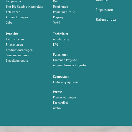
Symposium
Medizin
Slot Die Coating Masterclass
Membranen
Impressum
Referenzen
Papier und Folie
Auszeichnungen
Prepreg
Datenschutz
Jobs
Textil
Produkte
Technikum
Laboranlagen
Ausstattung
Pilotanlagen
FAQ
Produktionsanlagen
Forschung
Sondermaschinen
Laufende Projekte
Einzellaggregate
Abgeschlossene Projekte
Symposium
Frühere Symposien
Presse
Pressemeldungen
Fachartikel
Archiv