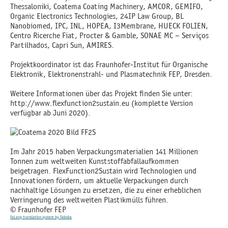
Thessaloniki, Coatema Coating Machinery, AMCOR, GEMIFO,
Organic Electronics Technologies, 24IP Law Group, BL
Nanobiomed, IPC, INL, HOPEA, I3Membrane, HUECK FOLIEN,
Centro Ricerche Fiat, Procter & Gamble, SONAE MC – Serviços
Partilhados, Capri Sun, AMIRES.
Projektkoordinator ist das Fraunhofer-Institut für Organische
Elektronik, Elektronenstrahl- und Plasmatechnik FEP, Dresden.
Weitere Informationen über das Projekt finden Sie unter:
http://www.flexfunction2sustain.eu (komplette Version
verfügbar ab Juni 2020).
Im Jahr 2015 haben Verpackungsmaterialien 141 Millionen
Tonnen zum weltweiten Kunststoffabfallaufkommen
beigetragen. FlexFunction2Sustain wird Technologien und
Innovationen fördern, um aktuelle Verpackungen durch
nachhaltige Lösungen zu ersetzen, die zu einer erheblichen
Verringerung des weltweiten Plastikmülls führen.
© Fraunhofer FEP
FaLang translation system by Faboba